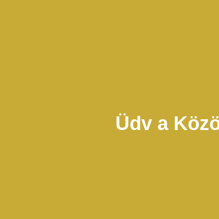
Üdv a Közö
A közösségi régészet a kultur
képviselői által közösen végzet
be az örökségvédelmi intézm
régészeti programokat, legfo