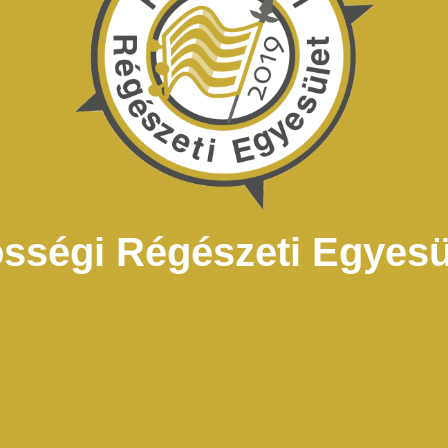
sségi Régészeti Egyesül
ális örökség megismerése és megmentése érdekében a c
t kutatói, elsősorban terepi régészeti tevékenység. Egye
ények és a nagyközönség közt. Országszerte szeretn
ntosabb célunk a régészeti kutatás iránt érdeklődő,