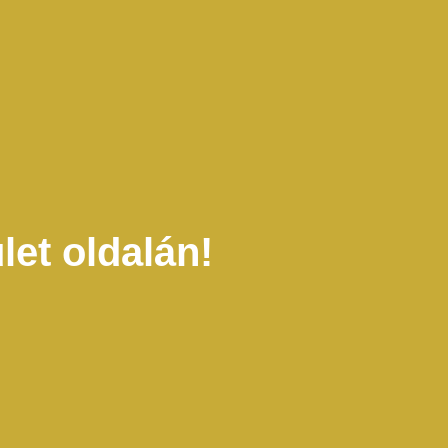
et oldalán!
ivil szféra és a régész szakma
sületünk közvetítő szerepet tölt
énk előmozdítani a közösségi
 szakirányú képzettséggel nem