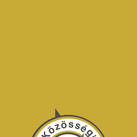
yunk
Projektek
Blog
Kapcsolódj be!
Média
E